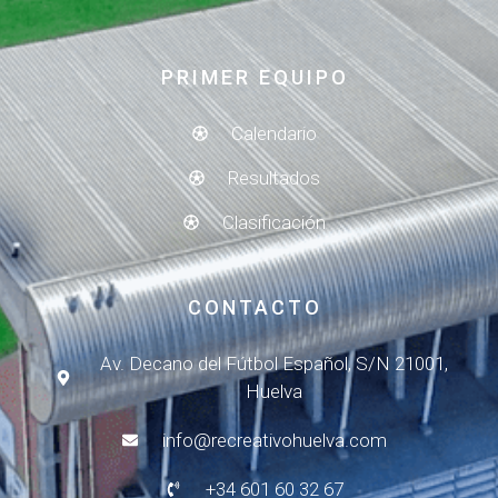
PRIMER EQUIPO
Calendario
Resultados
Clasificación
CONTACTO
Av. Decano del Fútbol Español, S/N 21001,
Huelva
info@recreativohuelva.com
+34 601 60 32 67