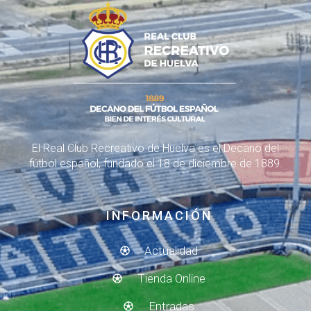
El Real Club Recreativo de Huelva es el Decano del
fútbol español, fundado el 18 de diciembre de 1889.
INFORMACIÓN
Actualidad
Tienda Online
Entradas