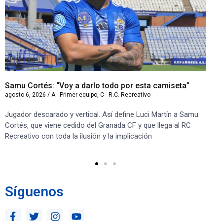
Samu Cortés: “Voy a darlo todo por esta camiseta”
Iv
agosto 6, 2026
/
A - Primer equipo
,
C - R.C. Recreativo
ago
Jugador descarado y vertical. Así define Luci Martín a Samu
“S
Cortés, que viene cedido del Granada CF y que llega al RC
co
Recreativo con toda la ilusión y la implicación
co
ben
Síguenos