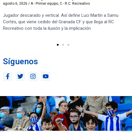
agosto 6, 2026
/
A - Primer equipo
,
C - R.C. Recreativo
ago
Jugador descarado y vertical. Así define Luci Martín a Samu
“S
Cortés, que viene cedido del Granada CF y que llega al RC
co
Recreativo con toda la ilusión y la implicación
co
ben
Síguenos