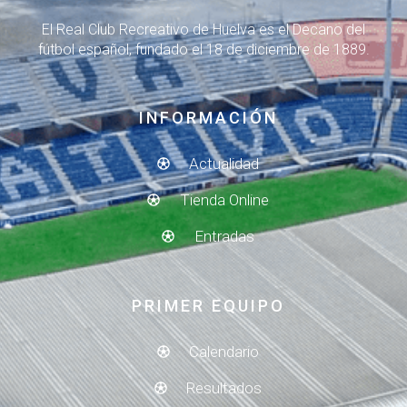
El Real Club Recreativo de Huelva es el Decano del
fútbol español, fundado el 18 de diciembre de 1889.
INFORMACIÓN
Actualidad
Tienda Online
Entradas
PRIMER EQUIPO
Calendario
Resultados