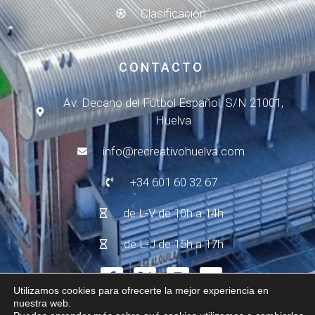
Clasificación
CONTACTO
Av. Decano del Fútbol Español, S/N 21001,
Huelva
info@recreativohuelva.com
+34 601 60 32 67
de L-V de 10h a 14h
de L-J de 15h a 17h
Utilizamos cookies para ofrecerte la mejor experiencia en
nuestra web.