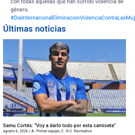
con todas aquellas que han sufrido violencia de
género.
#DiaInternacionalEliminacionViolenciaContraLasMu
Últimas noticias
Samu Cortés: “Voy a darlo todo por esta camiseta”
Iv
agosto 6, 2026
/
A - Primer equipo
,
C - R.C. Recreativo
ago