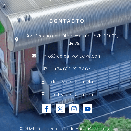
CONTACTO
Av. Decano del Fútbol Español, S/N 21001,
Huelva
info@recreativohuelva.com
+34 601 60 32 67
de L-V de 10h a 14h
de L-J de 15h a 17h
© 2024 - R.C. Recreativo de Huelva
Aviso Legal