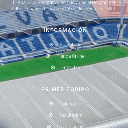
El Real Club Recreativo de Huelva es el Decano del
fútbol español, fundado el 18 de diciembre de 1889.
INFORMACIÓN
Actualidad
Tienda Online
Entradas
PRIMER EQUIPO
Calendario
Resultados
Clasificación