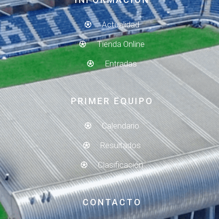
Actualidad
Tienda Online
Entradas
PRIMER EQUIPO
Calendario
Resultados
Clasificación
CONTACTO