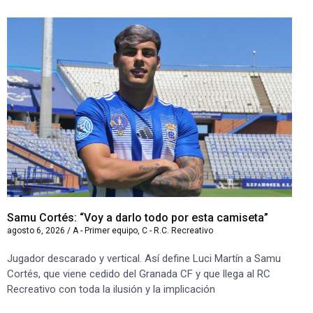
Samu Cortés: “Voy a darlo todo por esta camiseta”
Iv
agosto 6, 2026
/
A - Primer equipo
,
C - R.C. Recreativo
ago
Jugador descarado y vertical. Así define Luci Martín a Samu
“S
Cortés, que viene cedido del Granada CF y que llega al RC
co
Recreativo con toda la ilusión y la implicación
co
ben