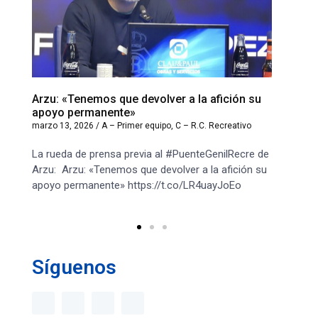
Arzu: «Tenemos que devolver a la afición su
Horario
apoyo permanente»
marzo 12
marzo 13, 2026
/
A – Primer equipo
,
C – R.C. Recreativo
Habrá ho
La rueda de prensa previa al #PuenteGenilRecre de
jornada
Arzu: Arzu: «Tenemos que devolver a la afición su
33: Clu
apoyo permanente» https://t.co/LR4uayJoEo
HUELVA E
de
Síguenos