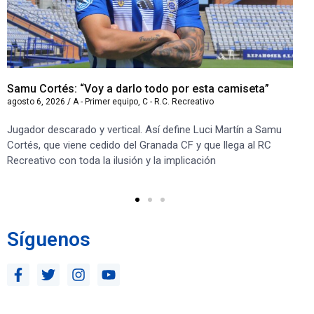
Samu Cortés: “Voy a darlo todo por esta camiseta”
Iv
agosto 6, 2026
/
A - Primer equipo
,
C - R.C. Recreativo
ago
Jugador descarado y vertical. Así define Luci Martín a Samu
“S
Cortés, que viene cedido del Granada CF y que llega al RC
co
Recreativo con toda la ilusión y la implicación
co
ben
Síguenos