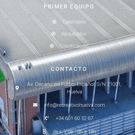
PRIMER EQUIPO
Calendario
Resultados
Clasificación
CONTACTO
Av. Decano del Fútbol Español, S/N 21001,
Huelva
info@recreativohuelva.com
+34 601 60 32 67
de L-V de 10h a 14h