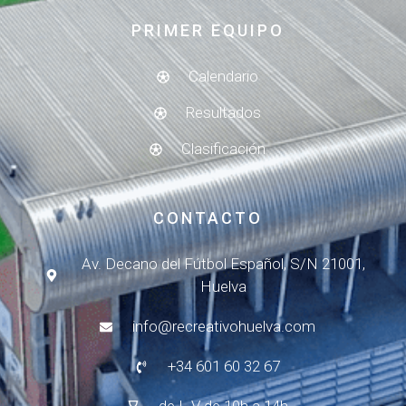
PRIMER EQUIPO
Calendario
Resultados
Clasificación
CONTACTO
Av. Decano del Fútbol Español, S/N 21001,
Huelva
info@recreativohuelva.com
+34 601 60 32 67