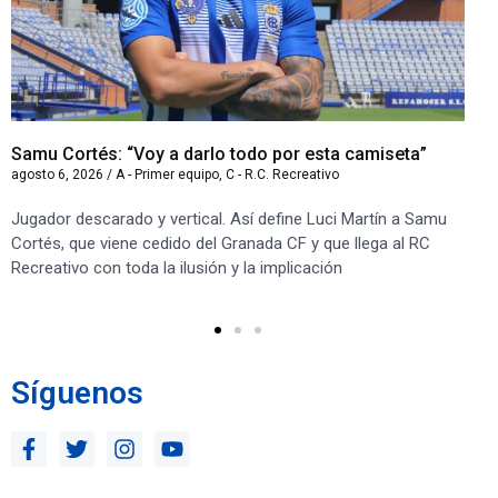
Samu Cortés: “Voy a darlo todo por esta camiseta”
Iv
agosto 6, 2026
/
A - Primer equipo
,
C - R.C. Recreativo
ago
Jugador descarado y vertical. Así define Luci Martín a Samu
“S
Cortés, que viene cedido del Granada CF y que llega al RC
co
Recreativo con toda la ilusión y la implicación
co
ben
Síguenos