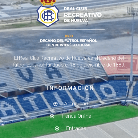
El Real Club Recreativo de Huelva es el Decano del
fútbol español, fundado el 18 de diciembre de 1889.
INFORMACIÓN
Actualidad
Tienda Online
Entradas