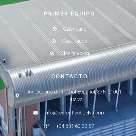
PRIMER EQUIPO
Calendario
Resultados
Clasificación
CONTACTO
Av. Decano del Fútbol Español, S/N 21001,
Huelva
info@recreativohuelva.com
+34 601 60 32 67