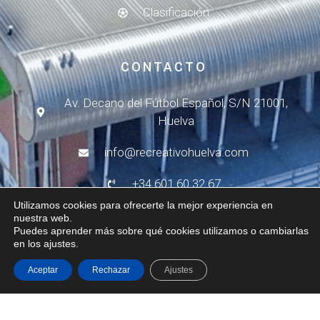
Clasificación
CONTACTO
Av. Decano del Fútbol Español, S/N 21001,
Huelva
info@recreativohuelva.com
+34 601 60 32 67
Utilizamos cookies para ofrecerte la mejor experiencia en
de L-V de 10h a 14h
nuestra web.
Puedes aprender más sobre qué cookies utilizamos o cambiarlas
en los ajustes.
de L-J de 15h a 17h
Aceptar
Rechazar
Ajustes