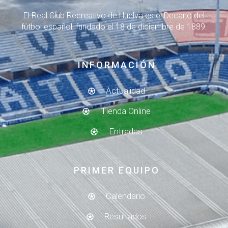
El Real Club Recreativo de Huelva es el Decano del
fútbol español, fundado el 18 de diciembre de 1889.
INFORMACIÓN
Actualidad
Tienda Online
Entradas
PRIMER EQUIPO
Calendario
Resultados