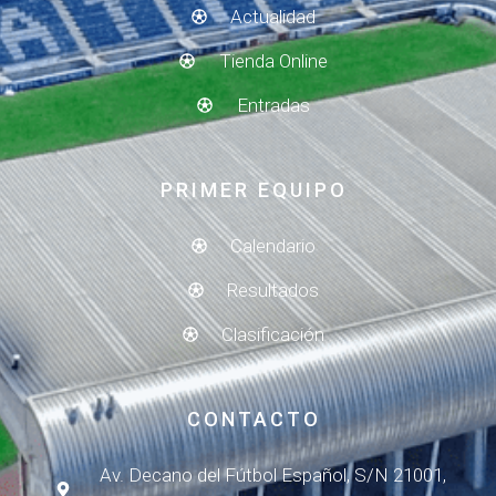
Actualidad
Tienda Online
Entradas
PRIMER EQUIPO
Calendario
Resultados
Clasificación
CONTACTO
Av. Decano del Fútbol Español, S/N 21001,