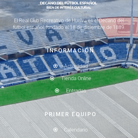
El Real Club Recreativo de Huelva es el Decano del
fútbol español, fundado el 18 de diciembre de 1889.
INFORMACIÓN
Actualidad
Tienda Online
Entradas
PRIMER EQUIPO
Calendario