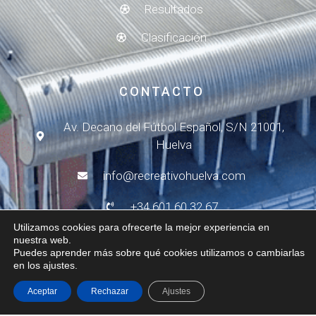
Resultados
Clasificación
CONTACTO
Av. Decano del Fútbol Español, S/N 21001,
Huelva
info@recreativohuelva.com
+34 601 60 32 67
Utilizamos cookies para ofrecerte la mejor experiencia en
de L-V de 10h a 14h
nuestra web.
Puedes aprender más sobre qué cookies utilizamos o cambiarlas
en los ajustes.
de L-J de 15h a 17h
Aceptar
Rechazar
Ajustes