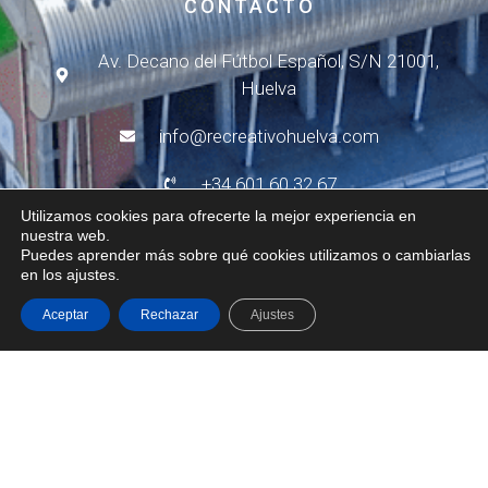
CONTACTO
Av. Decano del Fútbol Español, S/N 21001,
Huelva
info@recreativohuelva.com
+34 601 60 32 67
Utilizamos cookies para ofrecerte la mejor experiencia en
de L-V de 10h a 14h
nuestra web.
Puedes aprender más sobre qué cookies utilizamos o cambiarlas
en los ajustes.
de L-J de 15h a 17h
Aceptar
Rechazar
Ajustes
© 2024 - R.C. Recreativo de Huelva
Aviso Legal
Política de Privacidad
Política de Cookies