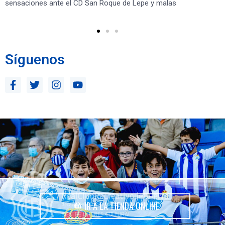
sensaciones ante el CD San Roque de Lepe y malas
Rec
Síguenos
IR A LA TIENDA ONLINE