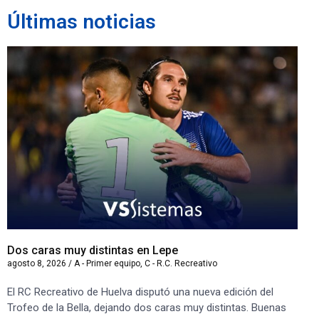
Últimas noticias
Dos caras muy distintas en Lepe
Sa
agosto 8, 2026
/
A - Primer equipo
,
C - R.C. Recreativo
ago
El RC Recreativo de Huelva disputó una nueva edición del
Jug
Trofeo de la Bella, dejando dos caras muy distintas. Buenas
Cor