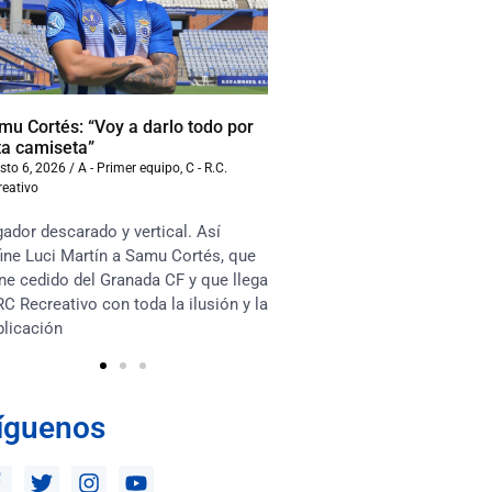
mu Cortés: “Voy a darlo todo por
Iván Benito: “La compet
ta camiseta”
beneficiará al equipo”
sto 6, 2026
/
A - Primer equipo
,
C - R.C.
agosto 6, 2026
/
A - Primer equ
reativo
Recreativo
ador descarado y vertical. Así
“Soy muy competitivo y m
ine Luci Martín a Samu Cortés, que
asociarme mucho con lo
ne cedido del Granada CF y que llega
en el terreno de juego. Te
RC Recreativo con toda la ilusión y la
habrá competencia sana e
plicación
los jugadores y que esto 
íguenos