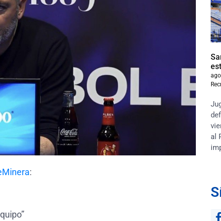
Sa
es
ago
Rec
Jug
def
vie
al 
im
eMinera
:
S
quipo”