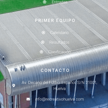
Entradas
PRIMER EQUIPO
Calendario
Resultados
Clasificación
CONTACTO
Av. Decano del Fútbol Español, S/N 21001,
Huelva
info@recreativohuelva.com