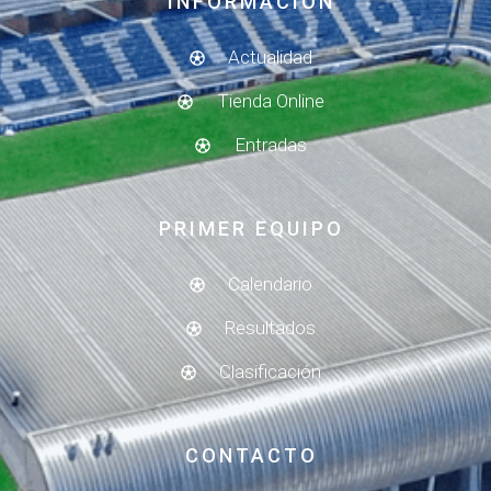
INFORMACIÓN
Actualidad
Tienda Online
Entradas
PRIMER EQUIPO
Calendario
Resultados
Clasificación
CONTACTO