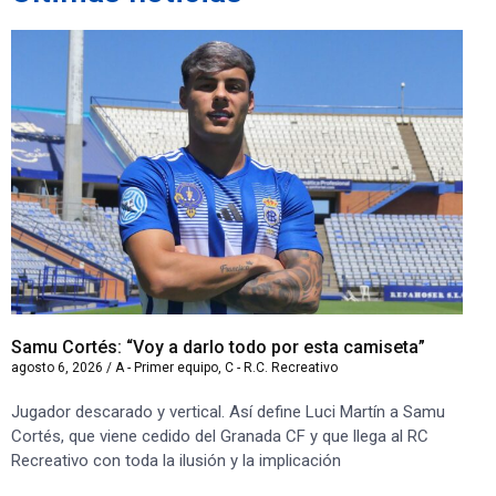
Samu Cortés: “Voy a darlo todo por esta camiseta”
Iv
agosto 6, 2026
/
A - Primer equipo
,
C - R.C. Recreativo
ago
Jugador descarado y vertical. Así define Luci Martín a Samu
“S
Cortés, que viene cedido del Granada CF y que llega al RC
co
Recreativo con toda la ilusión y la implicación
co
ben