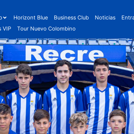
b
Horizont Blue
Business Club
Noticias
Entr
s VIP
Tour Nuevo Colombino