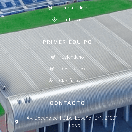
Tienda Online
Entradas
PRIMER EQUIPO
Calendario
Resultados
Clasificación
CONTACTO
Av. Decano del Fútbol Español, S/N 21001,
Huelva