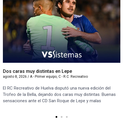
Dos caras muy distintas en Lepe
Sa
agosto 8, 2026
/
A - Primer equipo
,
C - R.C. Recreativo
ago
El RC Recreativo de Huelva disputó una nueva edición del
Jug
Trofeo de la Bella, dejando dos caras muy distintas. Buenas
Cor
sensaciones ante el CD San Roque de Lepe y malas
Rec