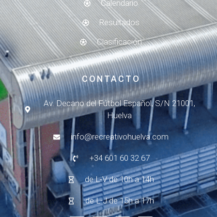
Calendario
Resultados
Clasificación
CONTACTO
Av. Decano del Fútbol Español, S/N 21001,
Huelva
info@recreativohuelva.com
+34 601 60 32 67
de L-V de 10h a 14h
de L-J de 15h a 17h