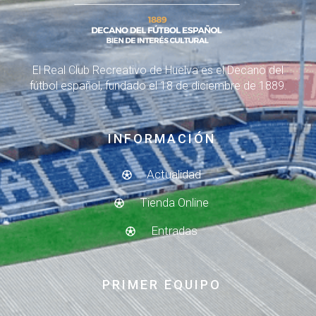
El Real Club Recreativo de Huelva es el Decano del
fútbol español, fundado el 18 de diciembre de 1889.
INFORMACIÓN
Actualidad
Tienda Online
Entradas
PRIMER EQUIPO