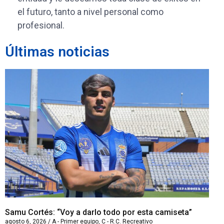
el futuro, tanto a nivel personal como
profesional.
Últimas noticias
Samu Cortés: “Voy a darlo todo por esta camiseta”
Iv
agosto 6, 2026
/
A - Primer equipo
,
C - R.C. Recreativo
ago