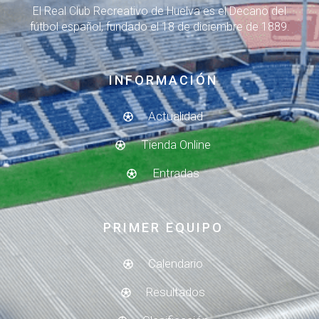
El Real Club Recreativo de Huelva es el Decano del
fútbol español, fundado el 18 de diciembre de 1889.
INFORMACIÓN
Actualidad
Tienda Online
Entradas
PRIMER EQUIPO
Calendario
Resultados