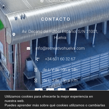
Clasificación
CONTACTO
Av. Decano del Fútbol Español, S/N 21001,
Huelva
info@recreativohuelva.com
+34 601 60 32 67
de L-V de 10h a 14h
de L-J de 15h a 17h
Utilizamos cookies para ofrecerte la mejor experiencia en
nuestra web.
Puedes aprender más sobre qué cookies utilizamos o cambiarlas
© 2024 - R.C. Recreativo de Huelva
Aviso Legal