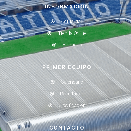
INFORMACIÓN
Actualidad
Tienda Online
Entradas
PRIMER EQUIPO
Calendario
Resultados
Clasificación
CONTACTO