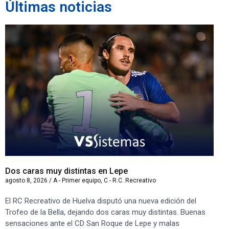
Últimas noticias
Dos caras muy distintas en Lepe
Sa
agosto 8, 2026
/
A - Primer equipo
,
C - R.C. Recreativo
ago
El RC Recreativo de Huelva disputó una nueva edición del
Jug
Trofeo de la Bella, dejando dos caras muy distintas. Buenas
Cor
sensaciones ante el CD San Roque de Lepe y malas
Rec