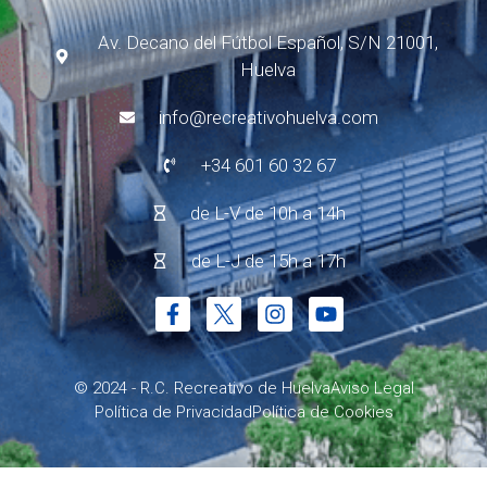
Av. Decano del Fútbol Español, S/N 21001,
Huelva
info@recreativohuelva.com
+34 601 60 32 67
de L-V de 10h a 14h
de L-J de 15h a 17h
© 2024 - R.C. Recreativo de Huelva
Aviso Legal
Política de Privacidad
Política de Cookies