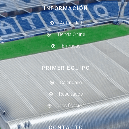
INFORMACIÓN
Actualidad
Tienda Online
Entradas
PRIMER EQUIPO
Calendario
Resultados
Clasificación
CONTACTO