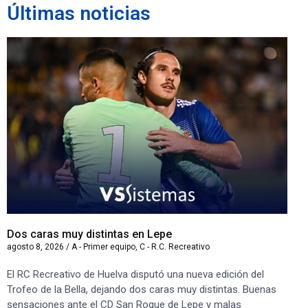
Últimas noticias
Dos caras muy distintas en Lepe
Sa
agosto 8, 2026
/
A - Primer equipo
,
C - R.C. Recreativo
ago
El RC Recreativo de Huelva disputó una nueva edición del
Jug
Trofeo de la Bella, dejando dos caras muy distintas. Buenas
Cor
sensaciones ante el CD San Roque de Lepe y malas
Rec