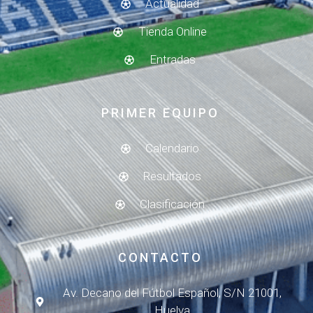
Actualidad
Tienda Online
Entradas
PRIMER EQUIPO
Calendario
Resultados
Clasificación
CONTACTO
Av. Decano del Fútbol Español, S/N 21001,
Huelva