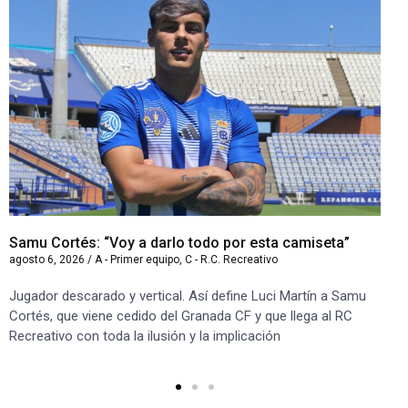
Samu Cortés: “Voy a darlo todo por esta camiseta”
Iv
agosto 6, 2026
/
A - Primer equipo
,
C - R.C. Recreativo
ago
Jugador descarado y vertical. Así define Luci Martín a Samu
“S
Cortés, que viene cedido del Granada CF y que llega al RC
co
Recreativo con toda la ilusión y la implicación
co
ben