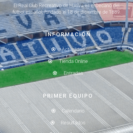
El Real Club Recreativo de Huelva es el Decano del
fútbol español, fundado el 18 de diciembre de 1889.
INFORMACIÓN
Actualidad
Tienda Online
Entradas
PRIMER EQUIPO
Calendario
Resultados