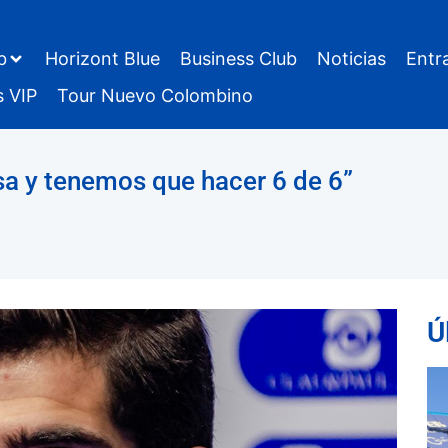
b
Horizont Blue
Business Club
Noticias
Entr
s VIP
Tour Nuevo Colombino
sa y tenemos que hacer 6 de 6”
Ú