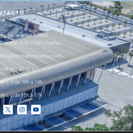
NTACTO
Av. Decano del Fútbol
Español, S/N 21001, Huelva
info@recreativohuelva.com
+34 601 60 32 67
de L-V de 10h a 14h
de L-J de 15h a 17h