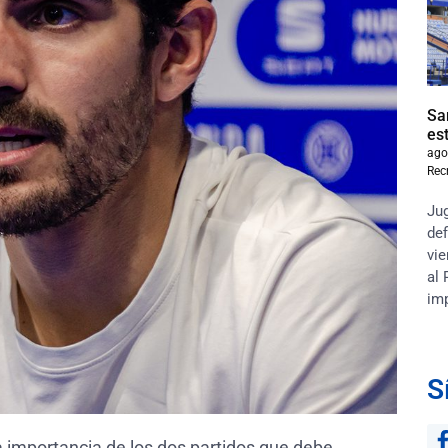
Sa
es
ago
Rec
Jug
def
vie
al 
im
S
la importancia de los dos partidos que debe