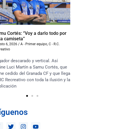
mu Cortés: “Voy a darlo todo por
Iván Benito: “La compet
ta camiseta”
beneficiará al equipo”
sto 6, 2026
/
A - Primer equipo
,
C - R.C.
agosto 6, 2026
/
A - Primer equ
reativo
Recreativo
ador descarado y vertical. Así
“Soy muy competitivo y m
ine Luci Martín a Samu Cortés, que
asociarme mucho con lo
ne cedido del Granada CF y que llega
en el terreno de juego. Te
RC Recreativo con toda la ilusión y la
habrá competencia sana e
plicación
los jugadores y que esto 
íguenos