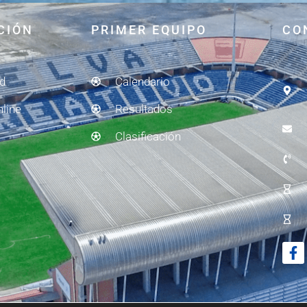
CIÓN
PRIMER EQUIPO
CO
ad
Calendario
nline
Resultados
Clasificación