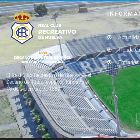
INFORMA
Actualid
Tienda O
Entradas
El Real Club Recreativo de Huelva es el
Decano del fútbol español, fundado el
18 de diciembre de 1889.